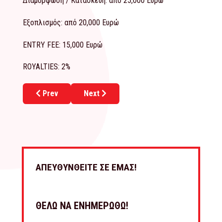
Διαμόρφωση / Κατασκευή: από 25,000 Ευρώ
Εξοπλισμός: από 20,000 Ευρώ
ENTRY FEE: 15,000 Ευρώ
ROYALTIES: 2%
Previous article: VAPOR MARKET
Next article: ΓΡΗΓΟΡΗΣ
Prev
Next
ΑΠΕΥΘΥΝΘΕΙΤΕ ΣΕ ΕΜΑΣ!
ΘΕΛΩ ΝΑ ΕΝΗΜΕΡΩΘΩ!