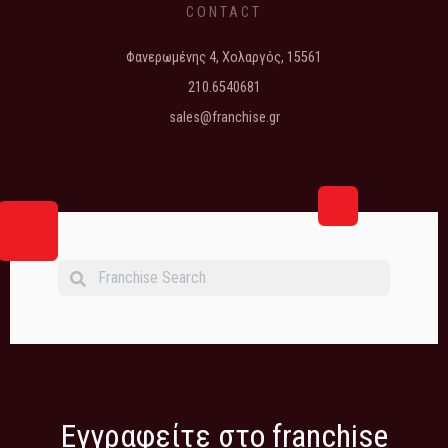
CONTACT
Φανερωμένης 4, Χολαργός, 15561
210.6540681
sales@franchise.gr
Εγγραφείτε στο franchise