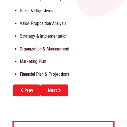
Goals & Objectives
Value Proposition Analysis
Strategy & Implementation
Organization & Management
Marketing Plan
Financial Plan & Projections
Previous article: Franchise Model Canvas
Next article: Business Processes
Prev
Next