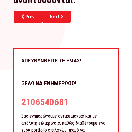
αναπτύσσονται.
Previous article: Junk Franchise
Next article: Le-Design
Prev
Next
ΑΠΕΥΘΥΝΘΕΙΤΕ ΣΕ ΕΜΑΣ!
ΘΕΛΩ ΝΑ ΕΝΗΜΕΡΩΘΩ!
2106540681
Σας ενημερώνουμε αντικειμενικά και με
απόλυτη ειλικρίνεια, καθώς διαθέτουμε ένα
ευρύ portfolio επιλογών, ικανό να