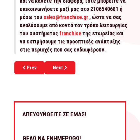
και να κάνετε την διαφορά, τότε μπορείτε να
επικοινωνήσετε μαζί μας στο 2106540681 ή
μέσω του
sales@franchise.gr
, ώστε να σας
αναλύσουμε από κοντά τον τρόπο λειτουργίας
του συστήματος
franchise
της εταιρείας και
να εκτιμήσουμε τις προοπτικές ανάπτυξης
στις περιοχές που σας ενδιαφέρουν.
Previous article: Ποιο είναι το νο1 fitness franchise
Next article: Συναρπάζει το νέο franchi
Prev
Next
ΑΠΕΥΘΥΝΘΕΙΤΕ ΣΕ ΕΜΑΣ!
ΘΕΛΩ ΝΑ ΕΝΗΜΕΡΩΘΩ!