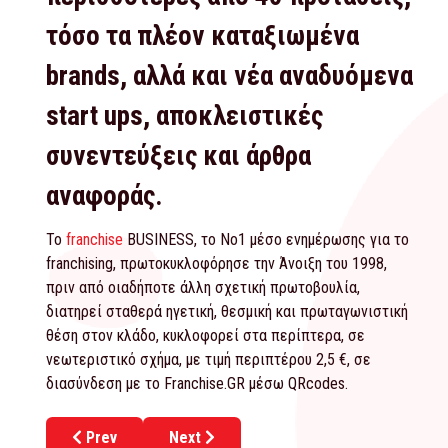
τόσο τα πλέον καταξιωμένα
brands, αλλά και νέα αναδυόμενα
start ups, αποκλειστικές
συνεντεύξεις και άρθρα
αναφοράς.
Το
franchise
BUSINESS, το Νο1 μέσο ενημέρωσης για το
franchising, πρωτοκυκλοφόρησε την Άνοιξη του 1998,
πριν από οιαδήποτε άλλη σχετική πρωτοβουλία,
διατηρεί σταθερά ηγετική, θεσμική και πρωταγωνιστική
θέση στον κλάδο, κυκλοφορεί στα περίπτερα, σε
νεωτεριστικό σχήμα, με τιμή περιπτέρου 2,5 €, σε
διασύνδεση με το Franchise.GR μέσω QRcodes.
Previous article: WATT+VOLT: Έφτασε τα 80 καταστήμα
Next article: NYXOMANIA: Νέο franchise
Prev
Next