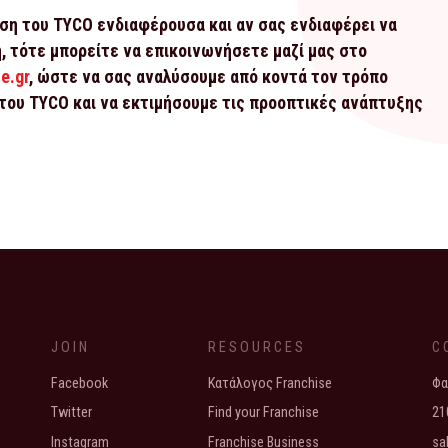
ση του TYCO ενδιαφέρουσα και αν σας ενδιαφέρει να
, τότε μπορείτε να επικοινωνήσετε μαζί μας στο
e.gr
, ώστε να σας αναλύσουμε από κοντά τον τρόπο
 του TYCO και να εκτιμήσουμε τις προοπτικές ανάπτυξης
στο Χαλάνδρι στο Opening Weekend
υποδέχεται το νέο franchise TYCO
JOIN
RESOURCES
C
Facebook
Κατάλογος Franchise
Φα
Twitter
Find your Franchise
21
Instagram
Franchise Business
sa