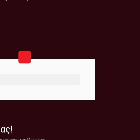
μας!
λατφόρμας του Mailchimp.