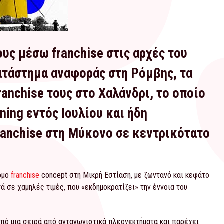
υς μέσω franchise στις αρχές του
ατάστημα αναφοράς στη Ρόμβης, τα
anchise τους στο Χαλάνδρι, το οποίο
ing εντός Ιουλίου και ήδη
anchise στη Μύκονο σε κεντρικότατο
όμο
franchise
concept στη Μικρή Εστίαση, με ζωντανό και κεφάτο
ά σε χαμηλές τιμές, που «εκδημοκρατίζει» την έννοια του
από μια σειρά από ανταγωνιστικά πλεονεκτήματα και παρέχει