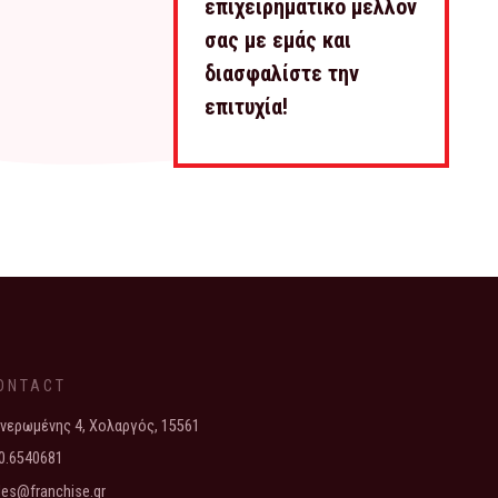
επιχειρηματικό μέλλον
σας με εμάς και
διασφαλίστε την
επιτυχία!
ONTACT
νερωμένης 4, Χολαργός, 15561
0.6540681
les@franchise.gr