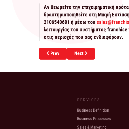
Αν θεωρείτε την επιχειρηματική πρότα
δραστηριοποιηθείτε στη Μικρή Εστίαση
2106540681 ή μέσω του
sales@franchis
λειτουργίας του συστήματος franchise
στις περιοχές που σας ενδιαφέρουν.
Previous article: Εντυπωσιάσε το TYCO 
Next article: Το Χαλάνδρι 
Prev
Next
SERVICES
Business Definition
Business Processes
Sales & Marketing