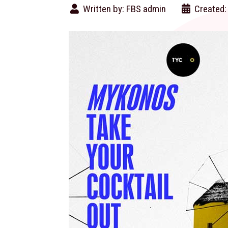
Written by:
FBS admin
Created: