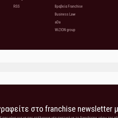
RSS
Βραβεία Franchise
Business Law
aDa
WiZION group
ραφείτε στο franchise newsletter 
 σας μόνο για να σας στέλνουμε νέα σχετικά με το franchising, μέσω της π