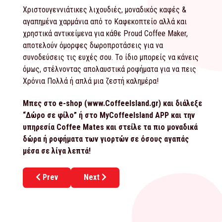
Χριστουγεννιάτικες λιχουδιές, μοναδικός καφές &
αγαπημένα χαρμάνια από το Καφεκοπτείο αλλά και
χρηστικά αντικείμενα για κάθε Proud Coffee Maker,
αποτελούν όμορφες δωροπροτάσεις για να
συνοδεύσεις τις ευχές σου. Το ίδιο μπορείς να κάνεις
όμως, στέλνοντας απολαυστικά ροφήματα για να πεις
Χρόνια Πολλά ή απλά μια ζεστή καλημέρα!
Μπες στο e-shop (www.CoffeeIsland.gr) και διάλεξε
“Δώρο σε φίλο” ή στο MyCoffeeIsland APP και την
υπηρεσία Coffee Mates και στείλε τα πιο μοναδικά
δώρα ή ροφήματα των γιορτών σε όσους αγαπάς
μέσα σε λίγα λεπτά!
Previous article: Ανάπτυξη και βραβεία για τα Baristi S
Next article: Γνωρίστε το βραβευμένο c
Prev
Next