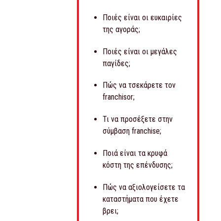
ISLAND αριθμούν πλέον σε περισσότερα από 400 καταστήματα
ίασης στην Ελλάδα
Ποιές είναι οι ευκαιρίες
της αγοράς;
Ποιές είναι οι μεγάλες
παγίδες;
Πώς να τσεκάρετε τον
franchisor;
Τι να προσέξετε στην
σύμβαση franchise;
Ποιά είναι τα κρυφά
κόστη της επένδυσης;
Πώς να αξιολογείσετε τα
καταστήματα που έχετε
βρει;