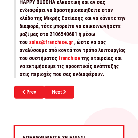
HAPPY BUDDHA ελκυστική και αν σας
ενδιαφέρει να δραστηριοποιηθείτε στον
κλάδο της Μικρής Εστίασης και να κάνετε την
διαφορά, τότε μπορείτε να επικοινωνήσετε
μαζί μας στο 2106540681 ή μέσω
του
sales@franchise.gr
, ώστε να σας
αναλύσουμε από κοντά τον τρόπο λειτουργίας
του συστήματος
franchise
της εταιρείας και
να εκτιμήσουμε τις προοπτικές ανάπτυξης
στις περιοχές που σας ενδιαφέρουν.
Previous article: Ξεκίνα το δικό σου coffee shop fran
Next article: Ξεκίνα το δικό σου franch
Prev
Next
ΑΠΕΥΘΥΝΘΕΙΤΕ ΣΕ ΕΜΑΣ!