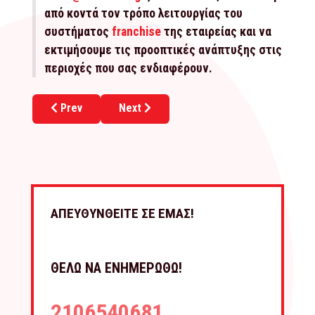
από κοντά τον τρόπο λειτουργίας του
συστήματος
franchise
της εταιρείας και να
εκτιμήσουμε τις προοπτικές ανάπτυξης στις
περιοχές που σας ενδιαφέρουν.
Previous article: Ξεκίνα το δικό σου Tonis Playz
Next article: Στη Γλυφάδα το τρίτο κατά
Prev
Next
ΑΠΕΥΘΥΝΘΕΙΤΕ ΣΕ ΕΜΑΣ!
ΘΕΛΩ ΝΑ ΕΝΗΜΕΡΩΘΩ!
2106540681