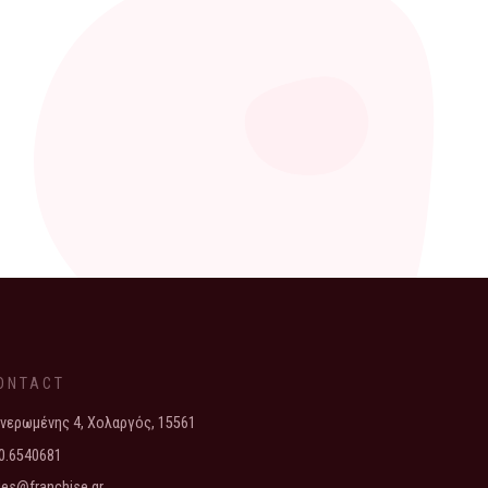
ONTACT
νερωμένης 4, Χολαργός, 15561
0.6540681
les@franchise.gr