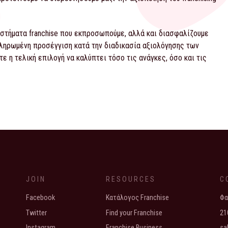
στήματα franchise που εκπροσωπούμε, αλλά και διασφαλίζουμε
ληρωμένη προσέγγιση κατά την διαδικασία αξιολόγησης των
 η τελική επιλογή να καλύπτει τόσο τις ανάγκες, όσο και τις
ay εμποράκου
ulting: Τι σημαίνει
JOIN
RESOURCES
C
Facebook
Κατάλογος Franchise
Φα
Twitter
Find your Franchise
21
Instagram
Franchise Business
sa