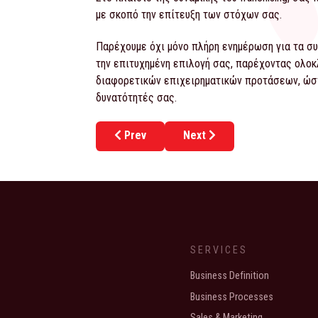
με σκοπό την επίτευξη των στόχων σας.
Παρέχουμε όχι μόνο πλήρη ενημέρωση για τα συ
την επιτυχημένη επιλογή σας, παρέχοντας ολοκ
διαφορετικών επιχειρηματικών προτάσεων, ώστε
δυνατότητές σας.
Previous article: Ο θάνατος του click aw
Next article: franchise cons
Prev
Next
SERVICES
Business Definition
Business Processes
Sales & Marketing