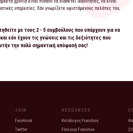
ρκετά χρόνια είναι πιθανό να διαθέτει ικανότητες, να είναι
ματικές υπηρεσίες. Εάν γνωρίζετε υφιστάμενους πελάτες του,
τηθείτε με τους 2 - 5 συμβούλους που υπάρχουν για να
και εάν έχουν τις γνώσεις και τις δεξιότητες που
αυτήν την πολύ σημαντική απόφασή σας!
 σημαίνει
quently Asked Questions
JOIN
RESOURCES
C
Facebook
Κατάλογος Franchise
Φα
Twitter
Find your Franchise
21