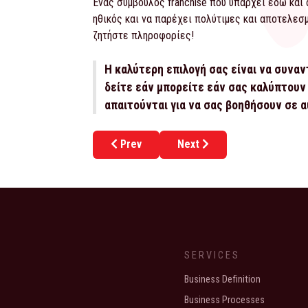
Ένας σύμβουλος franchise που υπάρχει εδώ και α
ηθικός και να παρέχει πολύτιμες και αποτελεσ
ζητήστε πληροφορίες!
Η καλύτερη επιλογή σας είναι να συναν
δείτε εάν μπορείτε εάν σας καλύπτουν 
απαιτούνται για να σας βοηθήσουν σε 
Previous article: franchise consulting: Τι
Next article: Franchise Fre
Prev
Next
SERVICES
Business Definition
Business Processes