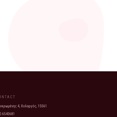
ONTACT
νερωμένης 4, Χολαργός, 15561
0.6540681