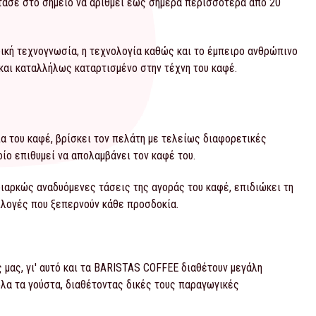
τασε στο σημείο να αριθμεί έως σήμερα περισσότερα από 20
δική τεχνογνωσία, η τεχνολογία καθώς και το έμπειρο ανθρώπινο
 και καταλλήλως καταρτισμένο στην τέχνη του καφέ.
ία του καφέ, βρίσκει τον πελάτη με τελείως διαφορετικές
ίο επιθυμεί να απολαμβάνει τον καφέ του.
ιαρκώς αναδυόμενες τάσεις της αγοράς του καφέ, επιδιώκει τη
ιλογές που ξεπερνούν κάθε προσδοκία.
 μας, γι' αυτό και τα BARISTAS COFFEE διαθέτουν μεγάλη
όλα τα γούστα, διαθέτοντας δικές τους παραγωγικές