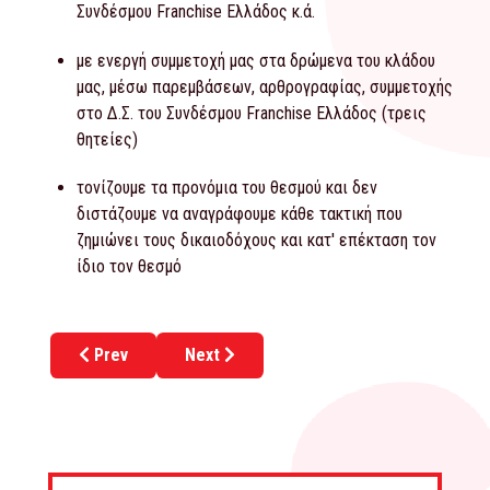
Συνδέσμου Franchise Ελλάδος κ.ά.
με ενεργή συμμετοχή μας στα δρώμενα του κλάδου
μας, μέσω παρεμβάσεων, αρθρογραφίας, συμμετοχής
στο Δ.Σ. του Συνδέσμου Franchise Ελλάδος (τρεις
θητείες)
τονίζουμε τα προνόμια του θεσμού και δεν
διστάζουμε να αναγράφουμε κάθε τακτική που
ζημιώνει τους δικαιοδόχους και κατ' επέκταση τον
ίδιο τον θεσμό
Previous article: Θεσμικός Ρόλος
Next article: Διοικητική Ομάδα
Prev
Next