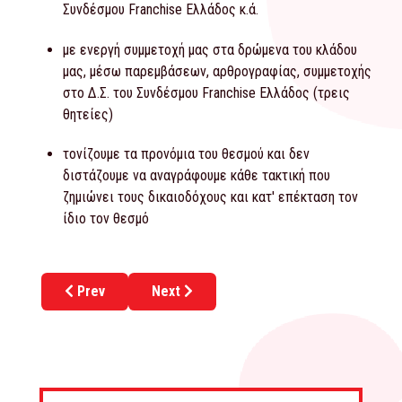
Συνδέσμου Franchise Ελλάδος κ.ά.
με ενεργή συμμετοχή μας στα δρώμενα του κλάδου
μας, μέσω παρεμβάσεων, αρθρογραφίας, συμμετοχής
στο Δ.Σ. του Συνδέσμου Franchise Ελλάδος (τρεις
θητείες)
τονίζουμε τα προνόμια του θεσμού και δεν
διστάζουμε να αναγράφουμε κάθε τακτική που
ζημιώνει τους δικαιοδόχους και κατ' επέκταση τον
ίδιο τον θεσμό
Previous article: Θεσμικός Ρόλος
Next article: Διοικητική Ομάδα
Prev
Next